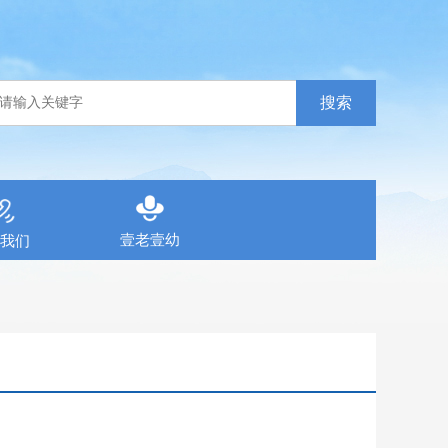
搜索
壹老壹幼
我们