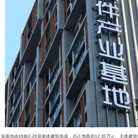
业基地由18栋2-28层单体建筑组成，总占地面积12.30万㎡、主体建筑