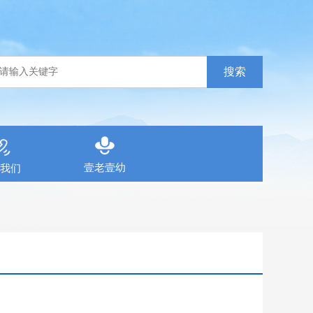
搜索
壹老壹幼
我们